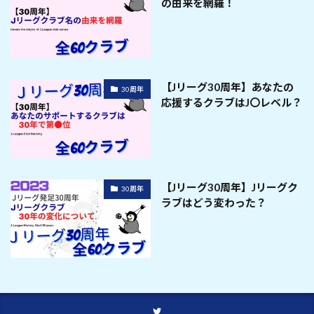
の由来を網羅！
【Jリーグ30周年】あなたの
30周年
応援するクラブはJ〇レベル？
【Jリーグ30周年】Jリーグク
30周年
ラブはどう変わった？