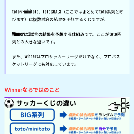
totoやminitoto、totoGOAL3（ここではまとめてtoto系列と呼
びます）は複数試合の結果を予想するくじですが、

Winnerは1試合の結果を予想する仕組み
です。ここがtoto系
列との大きな違いです。

また、Winnerはプロサッカーリーグだけでなく、プロバス
Winnerならではのこと