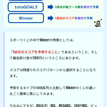
スポーツくじの中でWinnerの特徴としては、

「
1試合のスコアを予想すること
」であるということ、そし
て最低掛け金が200円というところにあります。

スコアは18通りのスコアパターンから選択することになり
ます。

予測するタイプのtoto系列と比較してWinnerのくじの違い
をごく簡単に表にしてみます。

ちなみにですが、BIG系列（BIG、MEGABIG、100円BIG、ビッ