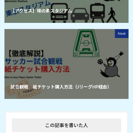
【アクセス】味の素スタジアム
Next
試合観戦 紙チケット購入方法（JリーグHP経由）
この記事を書いた人