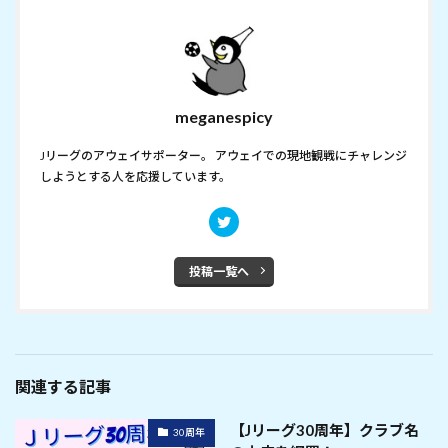
meganespicy
Jリーグのアウェイサポーター。 アウェイでの現地観戦にチャレンジ
しようとする人を応援しています。
投稿一覧へ
関連する記事
【Jリーグ30周年】クラブ名
30周年