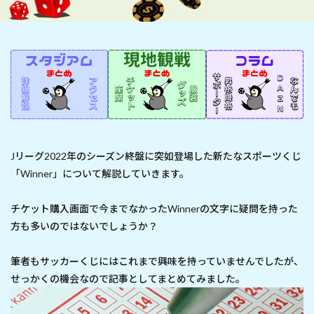
Jリーグ2022年のシーズン終盤に突如登場した新たなスポーツくじ
「Winner」について解説していきます。
チケット購入画面で今までなかったWinnerの文字に疑問を持った
方も多いのではないでしょうか？
筆者もサッカーくじにはこれまで興味を持っていませんでしたが、
せっかくの機会なので記事としてまとめてみました。