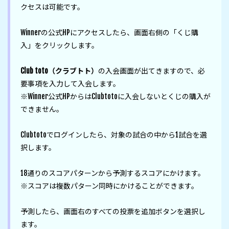
クセスは可能です。

Winnerの公式HPにアクセスしたら、画面右側の「くじ購
入」をクリックします。

Club toto（クラブトト）
の入会画面が出てきますので、必
要事項を入力して入会します。

※Winner公式HPからはClubtotoに入会しないとくじの購入が
できません。

Clubtotoでログインしたら、対象の試合の中から1試合を選
択します。

18通りのスコアパターンから予測するスコアにかけます。

※スコアは複数パターン同時にかけることができます。

予測したら、画面右のすべての投票を追加ボタンを選択し
ます。
