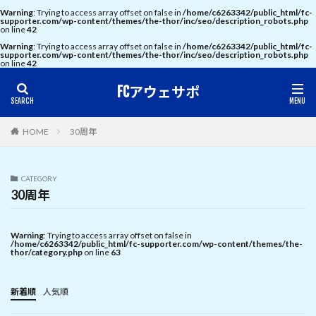
Warning
: Trying to access array offset on false in
/home/c6263342/public_html/fc-
supporter.com/wp-content/themes/the-thor/inc/seo/description_robots.php
on line
42
Warning
: Trying to access array offset on false in
/home/c6263342/public_html/fc-
supporter.com/wp-content/themes/the-thor/inc/seo/description_robots.php
on line
42
FCアウェサポ
HOME
30周年
CATEGORY
30周年
Warning
: Trying to access array offset on false in
/home/c6263342/public_html/fc-supporter.com/wp-content/themes/the-
thor/category.php
on line
63
新着順
人気順